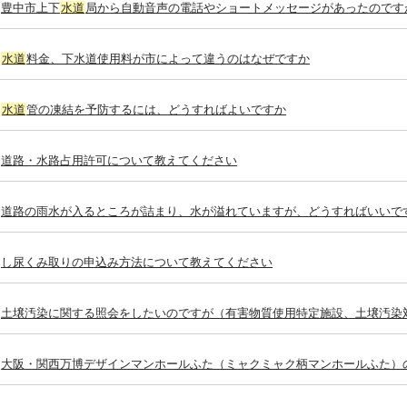
豊中市上下
水道
局から自動音声の電話やショートメッセージがあったのです
水道
料金、下水道使用料が市によって違うのはなぜですか
水道
管の凍結を予防するには、どうすればよいですか
道路・水路占用許可について教えてください
道路の雨水が入るところが詰まり、水が溢れていますが、どうすればいいで
し尿くみ取りの申込み方法について教えてください
土壌汚染に関する照会をしたいのですが（有害物質使用特定施設、土壌汚染
大阪・関西万博デザインマンホールふた（ミャクミャク柄マンホールふた）