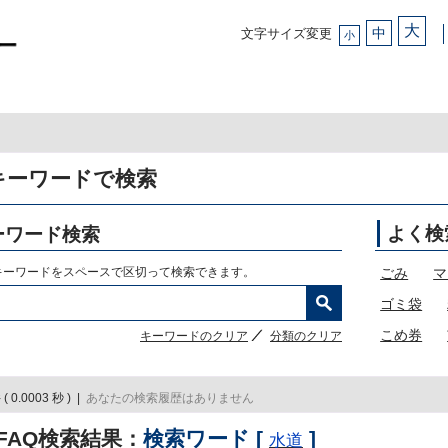
大
中
文字サイズ変更
豊中市総合コールセンター
小
キーワードで検索
ーワード検索
よく検
キーワードをスペースで区切って検索できます。
ごみ
マ
ゴミ袋
こめ券
キーワードのクリア
分類のクリア
( 0.0003 秒 )
|
あなたの検索履歴はありません
FAQ検索結果：
検索ワード [
]
水道