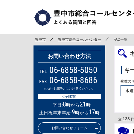
豊中市
豊中市総合コールセンター
FAQ一覧
お問い合わせ方法
06-6858-5050
キ
TEL
06-6858-8686
FAX
複数の
※おかけ間違いにご注意ください。
受付時間
8
21
平日:
時から
時
9
17
土日祝年末年始:
時から
時
133
全
件 
お問い合わせフォーム