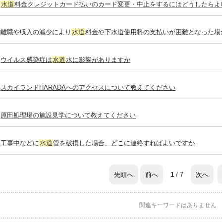
水道
料金クレジットカード払いのカード変更・中止をするにはどうしたらよ
離職や収入の減少により
水道
料金や下水道使用料の支払いが困難となった場
ウイルス感染症は
水道
水に影響がありますか
スカイランドHARADAへのアクセスについて教えてください
原田処理場の施設見学について教えてください
工事中などに
水道
管を破損した場合、どこに連絡すればよいですか
先頭へ
前へ
次へ
1
/ 7
関連キーワードはありません