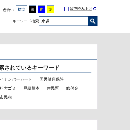
音声読み上げ
標準
黒
青
黄
色合い
キーワード検索
索されているキーワード
イナンバーカード
国民健康保険
粗大ゴミ
戸籍謄本
住民票
給付金
市民税