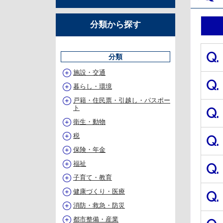
分類から探す
Q.
分類
施設・交通
Q.
暮らし・環境
戸籍・住民票・引越し・パスポー
ト
Q.
衛生・動物
税
Q.
保険・年金
福祉
Q.
子育て・教育
健康づくり・医療
Q.
消防・救急・防災
都市整備・産業