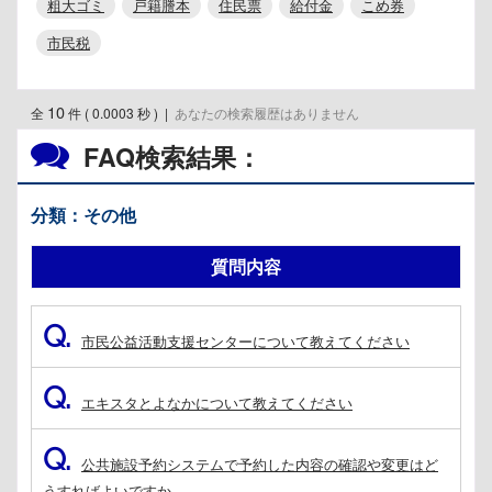
粗大ゴミ
戸籍謄本
住民票
給付金
こめ券
市民税
10
全
件 ( 0.0003 秒 )
|
あなたの検索履歴はありません
FAQ検索結果：
分類：その他
質問内容
Q.
市民公益活動支援センターについて教えてください
Q.
エキスタとよなかについて教えてください
Q.
公共施設予約システムで予約した内容の確認や変更はど
うすればよいですか