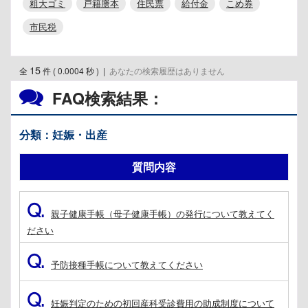
粗大ゴミ
戸籍謄本
住民票
給付金
こめ券
市民税
15
全
件 ( 0.0004 秒 )
|
あなたの検索履歴はありません
FAQ検索結果：
分類：妊娠・出産
質問内容
Q.
親子健康手帳（母子健康手帳）の発行について教えてく
ださい
Q.
予防接種手帳について教えてください
Q.
妊娠判定のための初回産科受診費用の助成制度について