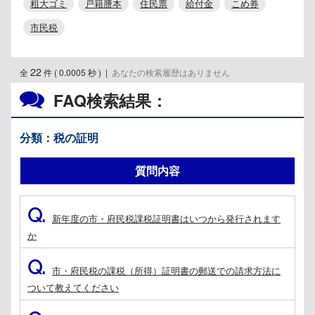
粗大ゴミ
戸籍謄本
住民票
給付金
こめ券
市民税
22
全
件 ( 0.0005 秒 )
|
あなたの検索履歴はありません
FAQ検索結果：
分類：税の証明
質問内容
Q.
新年度の市・府民税課税証明書はいつから発行されます
か
Q.
市・府民税の課税（所得）証明書の郵送での請求方法に
ついて教えてください