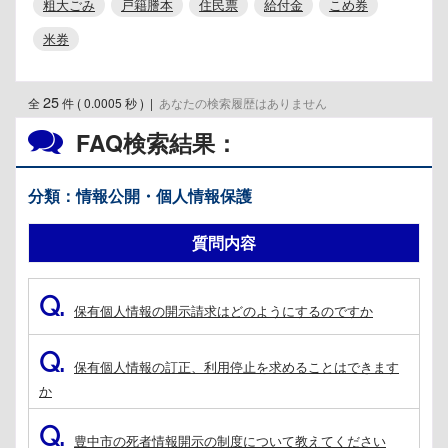
粗大ごみ
戸籍謄本
住民票
給付金
こめ券
米券
25
全
件 ( 0.0005 秒 )
|
あなたの検索履歴はありません
FAQ検索結果：
分類：情報公開・個人情報保護
質問内容
Q.
保有個人情報の開示請求はどのようにするのですか
Q.
保有個人情報の訂正、利用停止を求めることはできます
か
Q.
豊中市の死者情報開示の制度について教えてください