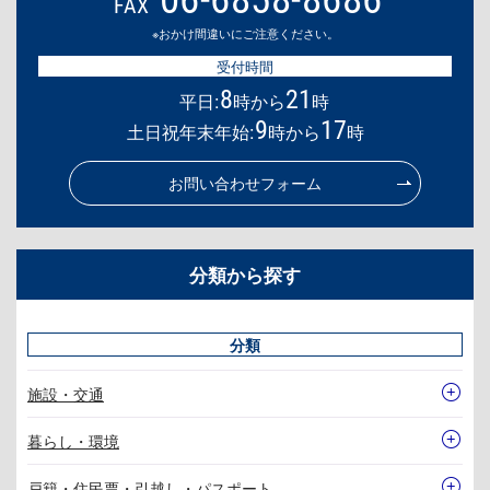
FAX
※おかけ間違いにご注意ください。
受付時間
8
21
平日:
時から
時
9
17
土日祝年末年始:
時から
時
お問い合わせフォーム
分類から探す
分類
施設・交通
暮らし・環境
戸籍・住民票・引越し・パスポート