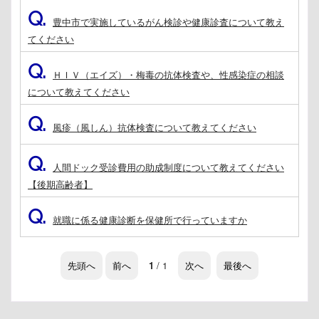
Q.
豊中市で実施しているがん検診や健康診査について教え
てください
Q.
ＨＩＶ（エイズ）・梅毒の抗体検査や、性感染症の相談
について教えてください
Q.
風疹（風しん）抗体検査について教えてください
Q.
人間ドック受診費用の助成制度について教えてください
【後期高齢者】
Q.
就職に係る健康診断を保健所で行っていますか
先頭へ
前へ
1
/ 1
次へ
最後へ