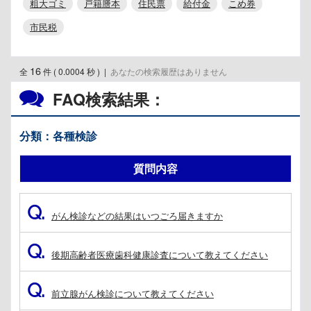
粗大ゴミ
戸籍謄本
住民票
給付金
こめ券
市民税
16
全
件 ( 0.0004 秒 )
|
あなたの検索履歴はありません
FAQ検索結果：
分類：各種検診
質問内容
Q.
がん検診などの結果はいつごろ届きますか
Q.
後期高齢者医療歯科健康診査について教えてください
Q.
前立腺がん検診について教えてください